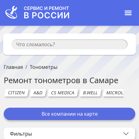
Главная
Тонометры
Ремонт
тонометров
в
Самаре
CITIZEN
A&D
CS MEDICA
B.WELL
MICROLIFE
Все компании на карте
Фильтры