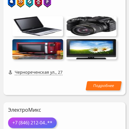
Чернореченская ул., 27
ЭлектроМикс
+7 (846) 212-04
..**