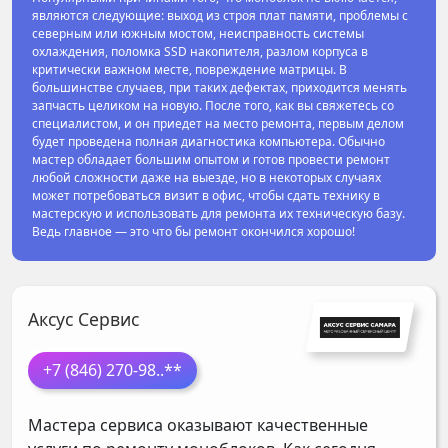
являются следующие: выход из строя плат памяти, проблемы с
северным или южным мостом, неисправность системы
охлаждения, поломка SSD накопителя, разлом корпуса в
критически важном месте, повреждение матрицы. В
большинстве случаев, при таких дефектах, приходится менять
запчасть целиком на новую. После того, как вы свяжетесь со
специалистом, и он приедет на место ремонта, первым делом
будет проведена полная диагностика компьютера. Обычно
мастер обладает большим опытом и готов провести ремонт
любой сложности даже на выезде, но в некоторых случаях
может потребоваться визит в офис, чтобы сдать технику в
мастерскую и использовать для ремонта их техническую базу.
Ведь главное — это что бы ремонт окончился хорошо!
Аксус Сервис
+7 (846) 270-98
..**
Мастера сервиса оказывают качественные