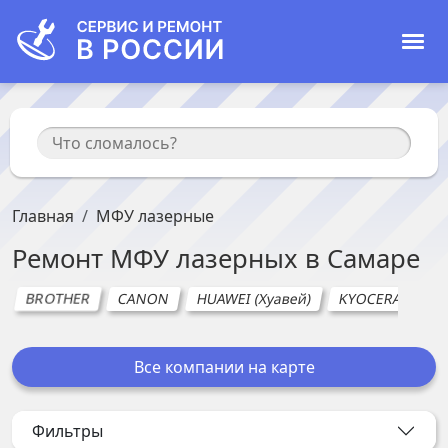
Главная
МФУ лазерные
Ремонт
МФУ лазерных
в
Самаре
BROTHER
CANON
HUAWEI (Хуавей)
KYOCERA
RI
Все компании на карте
Фильтры