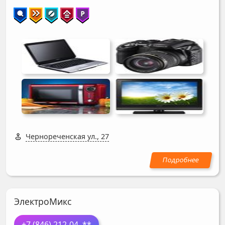
Чернореченская ул., 27
ЭлектроМикс
+7 (846) 212-04
..**