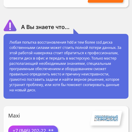
Любая попытка восстановления hdd и тем более ssd диска
собственными силами может стоить полной потери данных. За
этой работой наверняка стоит обратиться к профессионалам,
отвезти диск в офис и передать в мастерскую. Только мастер
располагающий необходимыми знаниями, специальным
программным обеспечением и оборудованием сможет
правильно определить место и причину неисправности,
грамотно поставить задачи и найти верное решение, которое
устранит проблему, или хотя бы поможет скопировать данные
на новый диск.
Maxi
+7 (846) 202-22
..**