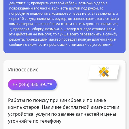
действия: 1) проверить сетевой кабель, возможно дело в
повреждении его части, если есть другой под рукой, то
попробуйте подключить компьютер через него, 2) выключить и
через 10 секунд включить роутер, он заново свяжется с сетью и
компьютером, если проблема в этом то сеть должна появиться,
3) проверить сборку, возможно штекер в гнезде отошел. Если
эти действия не помогут, то лучше всего перезвонить в службу
ремонта, приехавший мастер проведет полную диагностику и
сообщит о сложности проблемы и стоимости ее устранения.
Инвосервис
+7 (846) 336-39
..**
Работы по поиску причин сбоев и починке
компьютеров. Наличие бесплатной диагностики
устройства, услуги по замене запчастей и цены
уточняйте по телефону