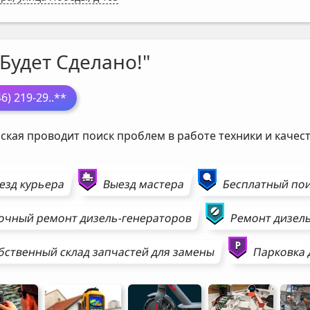
Будет Сделано!"
46) 219-29
..**
ская проводит поиск проблем в работе техники и каче
езд курьера
Выезд мастера
Бесплатный пои
очный ремонт
дизель-генераторов
Ремонт
дизел
бственный склад запчастей для замены
Парковка 