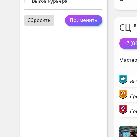
Вызов курьера
Сбросить
Применить
СЦ "
+7 (8
Мастер
Вы
Ср
Со