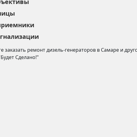
бъективы
ницы
приемники
игнализации
е заказать ремонт
дизель-генераторов
в
Самаре
и друг
"Будет Сделано!"