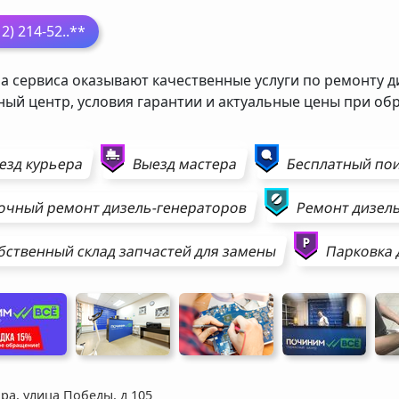
12) 214-52
..**
а сервиса оказывают качественные услуги по ремонту д
ный центр, условия гарантии и актуальные цены при о
езд курьера
Выезд мастера
Бесплатный пои
очный ремонт
дизель-генераторов
Ремонт
дизел
бственный склад запчастей для замены
Парковка 
ра, улица Победы, д 105