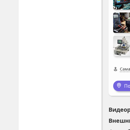
Сама
По
Видео
Внешн