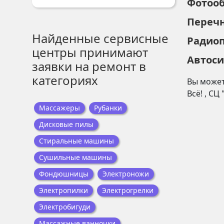
Фотоо
Переч
Найденные сервисные
Радио
центры принимают
Автос
заявки на ремонт в
категориях
Вы может
Всё!
,
СЦ 
Массажеры
Рубанки
Дисковые пилы
Стиральные машины
Сушильные машины
Фондюшницы
Электроножи
Электропилки
Электрогрелки
Электробигуди
Массажные ванночки