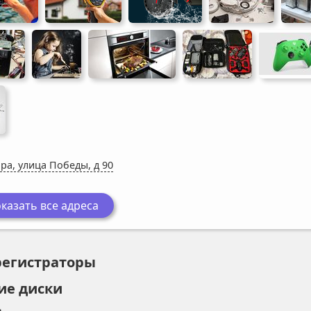
ра, улица Победы, д 90
казать все адреса
регистраторы
ие диски