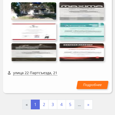
улица 22 Партсъезда, 21
«
1
2
3
4
5
...
»