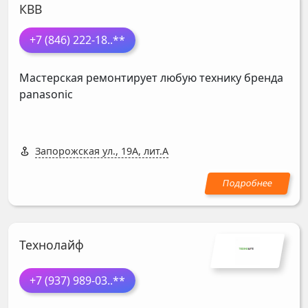
КВВ
+7 (846) 222-18
..**
Мастерская ремонтирует любую технику бренда
panasonic
Запорожская ул., 19А, лит.А
Технолайф
+7 (937) 989-03
..**