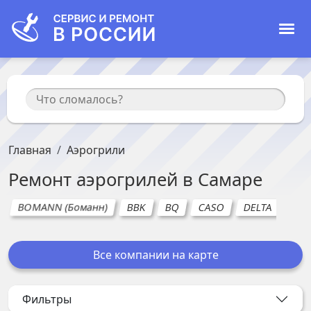
Главная
Аэрогрили
Ремонт
аэрогрилей
в
Самаре
BOMANN (Боманн)
BBK
BQ
CASO
DELTA
GOR
Все компании на карте
Фильтры